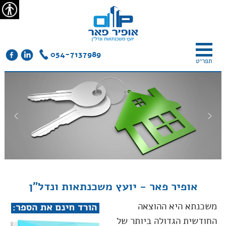
צור
מפת
עבור
הצהרת
קשר
האתר
לתוכן
נגישות
נגיש
054-7137989
תפריט
אופיר פאר - יועץ משכנתאות ונדל"ן
משכנתא היא ההוצאה
החודשית הגדולה ביותר של