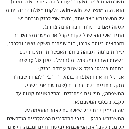
משכנתאות פרטי (שעובד עם כל הבנקים למשכנתאות)
הוא נהנה ממצב של win-win: הלקוח משלם הרבה פחות
על המשכנתא מצד אחד, ומצד שני לבנק הנבחר יש
עסקה (אם כי מרוויח בה הרבה פחות).
החזון שלי הוא שכל לקוח יקבל את המשכנתא הטובה
והכדאית ביותר עבורו, תוך שייהנה משקט נפשי וכלכלי,
שירות ברמה הגבוהה ביותר האפשרית, זמינות (גם
בשעות הערב) ומקצוענות (כבעל ניסיון של 19 שנה
בתחום פיננסי כולל 8 שנות עבודה בבנק).
אני מלווה את המשפחה בתהליך יד ביד למרות שבדרך
נתקל בחוזים בלתי ברורים (שגם שם אני בשביל
המשפחה), מושגים מפחידים, והתלבטויות קשות עד
לקבלת כספי המשכנתא.
אהיה זמין לכם לכל שאלה גם לאחר החתימה על
המשכנתא בבנק – לגבי התהליכים המנהלתיים הנדרשים
על מנת לקבל את המשכנתא (ביטוח חיים ומבנה, רישום