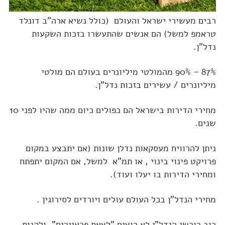
רבים מעשירי ישראל והעולם (כולל נשיא ארה"ב דונלד
טראמפ למשל) הם אנשים שהתעשרו בזכות השקעות
נדל"ן.
87% – 90% מהמולטי מיליונרים בעולם הם מולטי
מיליונרים / עשירים בזכות נדל"ן.
מחירי הדירות בישראל הם כפולים כיום ממה שהיו לפני 10
שנים.
ניתן להרוויח מעסקאות נדלן שונות (אם יתבצע במקום
פרויקט פינוי בינוי , או תמ"א למשל, אם המקום יתפתח
ומחירי הדירות בו יעלו ועוד).
מחירי הנדל"ן בכל העולם עולים ויורדים לסירוגין .
רוב רוכשי הנדל"ן לא רוצים "לצאת פראיירים", ולקנות