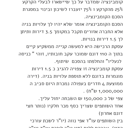
קומבינציה שמדבר על כך שיישארו לבעלי הקרקע
25% מהקרקע ו 75% יועברו לשיכון ובינוי במסגרת
הסכם הקומבינציה.
הסכם הקומבינציה אומר שלא יהיו לך עלויות בניה
אלא החברה אזורים תקבל במקומך 3.5 דירות ותיתן
לך 1.5 דירות בנויות.
עסקת הרכישה היא למעשה קנייה ממשקיע קיים
בתוך ה 110 דונם שמוכר עקב חובותיו, זוהי " כניסה
לנעליו" והחלפתו בהסכם שיתוף.
עסקת קומבינציה זו צפויה להניב כ 1.5 דירות
מוגמרות בדונם ללא תוספת עלויות בניה. (דירה
ממוצעת 4 חדרים בעפולה נמכרת היום סביב ה
1,000,000 ש"ח) .
צפי של כ 150,000 ₪ השבחה יחול עליך.
אחד השותפים שצריך כסף מכר חלקיו (נותר חצי
דונם אחרון)
בין השותפים עו"ד אפי נווה (יו"ר לשכת עורכי
הדין), אברהם ללום (סגן יו"ר לשכת עו"ד ויו"ר