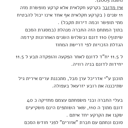
אין מדובר
בקרקע חקלאית אלא קרקע מופשרת מזה
11 שנים ( בקרקע חקלאית אף אחד אינו יכול להבטיח
מתי תופשר וכמה דירות תקבל) .
בתוך המתחם הזה החברה מנהלת (במסגרת הסכם
שיתוף) 110 דונם ובשלוש השנים האחרונות קידמה
הגדלת הזכויות לפי דרישת המחוז
ל 11.5 יח"ד לדונם לאחר הפקעה והופקדה תבע ל 11.5
יחידות לדונם בניה רוויה.
תוכנן ע"י אדריכל ערן מבל, מתכננת ערים אירית גיל
שתיכננה את רובע יזרעאל בעפולה.
בעלי החברה ובני משפחתם עצמם מחזיקה כ 40
דונם מתוך ה 110, שאר השותפים הינם משקיעים
שקנו את הקרקע יחד איתם .
סוכם ונחתם עם חברת "אזורים" לפני חודש הסכם