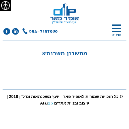
צור
מפת
עבור
הצהרת
קשר
האתר
לתוכן
נגישות
נגיש
054-7137989
תפריט
מחשבון משכנתא
© כל הזכויות שמורות לאופיר פאר - יועץ משכנתאות ונדל"ן 2018 |
עיצוב ובניית אתרים
2b
Atar