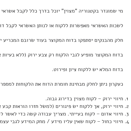
מי שמוגדר בקטגוריה "מצוין" יוכל בדרך כלל לקבל אשראי ב
לשכות האשראי מאפשרות ללקוח או לנותן האשראי לקבל דוח
חלק מהבנקים יסתפקו בדוח המקוצר בעוד שרובם המכריע יר
בדוח המקוצר מופיע לגבי הלקוח רק צבע ירוק (ללא בעיות א
בדוח המלא יש ללקוח ציון ופירוט.
כעקרון ניתן לחלק מבחינת חומרת הדוח את הלקוחות למספר 
חיווי ירוק – לקוח מצוין בדירוג גבוה.
חיווי ירוק, אך ללקוח יש פיגורים (למשל חזרו הוראות קבע או חזרו עד 4 שיקים בשנה)– דירוג ממוצע. לא י
חיווי אדום – לקוח בעייתי. מצריך עבודה קשה כדי לאשר לו
חיווי כחול – לקוח שאין עליו מידע / מחק המידע לגבי עצמו