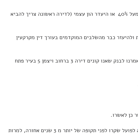
בעיה שלישית יכולה להיות בעיית יחס החזר (כאשר סך החזר המשכנתא החודשי כאחוז מההכנסה הפנויה של המשפחה הינו מעל 40% או היעדר הון עצמי (לדירה ראשונה צריך להביא
 ולהיעזר כבר מהשלבים המוקדמים בעורך דין מקרקעין
חשוב לדעת שאישור עקרוני שלקוח מקבל בבנק זה אישור לגביו כלווה. אין אישור עקרוני מאשר שהבטוחה נבדקה (גם אם אמרנו לבנק שאנו קונים דירה 3 ברחוב ויצמן 5 בעיר פתח
 כן לאשרו.
בנוסף לחיווי האשראי של הלקוח, הבנקים מחוברים גם לאתר של כונס הנכסים הרשמי ושם יוכלו לראות כינוס נכסים והוצאה לפועל שקרו לפני תקופה של יותר מ 3 שנים אחורה, למרות