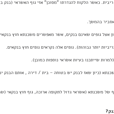
ריבית. כאשר הלקוח להגדרתו "מסוכן" אזי גוף האשראי (בנק בד
אסביר בהמשך.
ון אצל גופים שאינם בנקים, אשר מאפשרים
משכנתא חוץ בנקאית
ביות יותר גבוהות). גופים אלה נקראים גופים חוץ בנקאים.
למרות שייתכנו בעיות אשראי נוספות כמובן).
כנתא (כיון שאז לבנק יש בטוחה – בית / דירה , אותם הבנק יכ
ף של משכנתא (אשראי גדול לתקופה ארוכה, גוף חוץ בנקאי (שמ
נק?