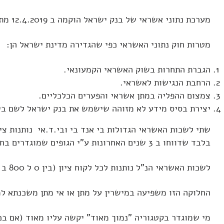
מערכת נתוני אשראי של בנק ישראל הוקמה ב 12.4.2019 מתוקף חוק נתוני אשראי 2016 של מדינת ישראל.
מטרות חוק נתוני האשראי כפי שהגדירה מדינת ישראל הן:
הגברת התחרות בשוק האשראי הקמעונאי.
הרחבת הנגישות לאשראי.
צמצום ההפליה במתן אשראי והפערים הכלכליים.
יצירת בסיס מידע לא מזוהה שישמש את בנק ישראל לשם ביצ
שתי לשכות האשראי הגדולות בי אנד בי ובי.ד.אי נותנות צי
בלבד שדווחו ב 3 שנים האחרונות ע"י הגופים שמוגדרים בחוק.
לשכות האשראי הנ"ל נותנות לכל לקוח ציון (בין 0 ל 800 ב BDI או בין 0 ל 1000 ב D&B) תוך חלוקת האוכלוסייה לכ 5 קטגוריות ציוני משנה (נמוך מאוד, נמוך, סביר, טוב, מצוין).
החלוקה הזו משפיעה במישרין על מתן או אי מתן
משכנתא למ
מי שמוגדר בקטגוריה "נמוך מאוד" יקשה עליו מאוד (אם ב