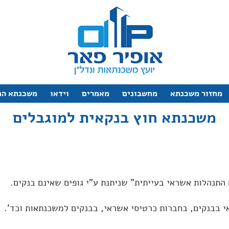
מחזור משכנתא
מחשבונים
מאמרים
וידאו
משכנתא המ
רכז
מחשבון משכנתא
טיפים למשכנתא
החשובים ביותר
משכנתא חוץ בנקאית למוגבלים
טי
מחשבון זכאות
חוקים ומידע
מסלולי משכנתא
משכנתא לדירה מקבל
ת
תהליך מיחזור משכנ
תנהלות אשראי בעייתית" שניתנת ע"י גופים שאינם בנקים.
דירה להשקעה
עוד סרטונים
י בבנקים, בחברות כרטיסי אשראי, בבנקים למשכנתאות וכד'.