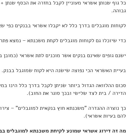
כל גוף שנותן אשראי מעוניין לקבל בחזרה את הכסף שנתן + 
לאישה
גבוהה.
רדיו תל אביב
לקוחות מוגבלים בדרך כלל לא יקבלו אשראי בבנקים כפי ש
כדי שיוכלו גם לקוחות מוגבלים לקחת משכנתא – נמצא פתר
ישנם גופים שאינם בנקים אשר מוכנים לתת אשראי (כמובן ברי
בעיית האשראי הכי נפוצה שישנה היא לקוח שמוגבל בבנק. (
סכום ההלוואה הגדול ביותר שניתן לקבל בדרך כלל הינו במש
הדירה / בית לצד שלישי ובכך סוגר את החוב).
כך נוצרה ההגדרה "
משכנתא חוץ בנקאית למוגבלים
" – צירו
להם בעיות אשראי).
מה זה דירוג אשראי שמונע לקיחת משכנתא למוגבלים בב