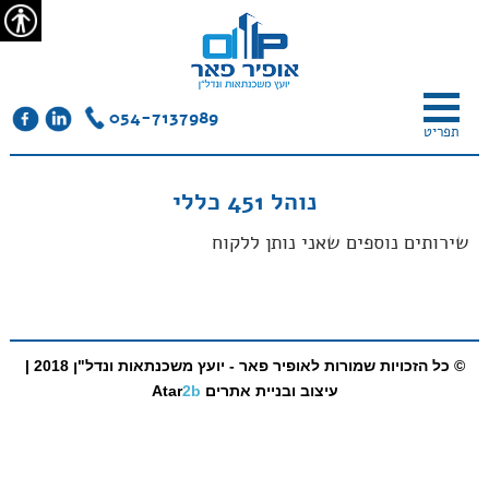
צור
מפת
עבור
הצהרת
קשר
האתר
לתוכן
נגישות
נגיש
054-7137989
תפריט
נוהל 451 כללי
שירותים נוספים שאני נותן ללקוח
© כל הזכויות שמורות לאופיר פאר - יועץ משכנתאות ונדל"ן 2018 |
עיצוב ובניית אתרים
2b
Atar